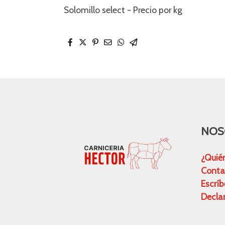
Solomillo select - Precio por kg
NOS
¿Quié
Conta
Escrí
Declar