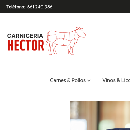
Teléfono:
661 240 986
Carnes & Pollos
Vinos & Lic
Catálogo
Solomillo select