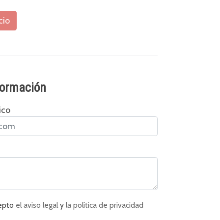
cio
nformación
ico
cepto
el aviso legal
y
la política de privacidad